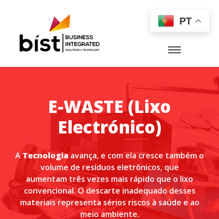
PT
E-WASTE (Lixo
Electrónico)
A
Tecnologia
avança, e com ela cresce também o
volume de resíduos eletrônicos, que
aumentam três vezes mais rápido que o lixo
convencional. O descarte inadequado desses
materiais representa sérios riscos à saúde e ao
meio ambiente.